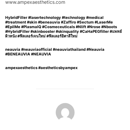
www.ampexaesthetics.com
HybridFiller #lasertechnology #technology #medical
#treatment #skin #beneauvia #Zaffiro #Sectum #LaserMe
#EpilMe #PlasmaIQ #Cosmeceuticals #Nlift #Nrose #Nboots
#HybridFiller #skinbooster #skinquality #CaHaPEGfiller #แพทย์
ผิวหนัง #ฟิลเลอร์เจนใหม่ #ฟิลเลอร์อิตาลีใหม่
neauvia #neauviaofficial #neauviathailand #Neauvia
#BENEAUVIA #NEAUVIA
ampexaesthetics #aestheticsbyampex
POST AUTHOR