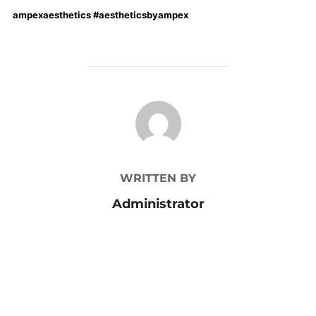
ampexaesthetics #aestheticsbyampex
POST AUTHOR
WRITTEN BY
Administrator