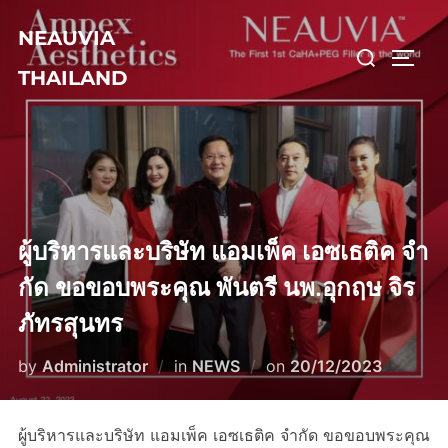
Skip
NEAUVIA
to
Search
TOGG
content
THAILAND
for:
ผู้บริหารและบริษัท แอมเพ็ค เอซเธติค จํา
กัด ขอขอบพระคุณ พันตรี นพ.อุกฤษ จิร
ภัทรสุนทร
Posted
by
Administrator
in
NEWS
on
20/12/2023
on
ผู้บริหารและบริษัท แอมเพ็ค เอซเธติค จํากัด ขอขอบพระคุณ