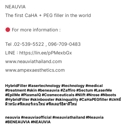
NEAUVIA
The first CaHA + PEG filler in the world
For more information :
Tel .02-539-5522 , 096-709-0483
LINE : https://lin.ee/pPMexbGx
www.neauviathailand.com
www.ampexaesthetics.com
HybridFiller #lasertechnology #technology #medical
#treatment #skin #beneauvia #Zaffiro #Sectum #LaserMe
#EpilMe #PlasmaIQ #Cosmeceuticals #Nlift #Nrose #Nboots
#HybridFiller #skinbooster #skinquality #CaHaPEGfiller #แพทย์
ผิวหนัง #ฟิลเลอร์เจนใหม่ #ฟิลเลอร์อิตาลีใหม่
neauvia #neauviaofficial #neauviathailand #Neauvia
#BENEAUVIA #NEAUVIA